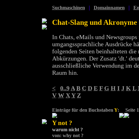
|
|
Suchmaschinen
Domainnamen
Em
Chat-Slang und Akronyme
In Chats, eMails und Newsgroups
umgangssprachliche Ausdrücke häu
folgenden Seiten beinhalteten die 
Abkürzungen. Der Zusatz 'dt.' deut
ausschließliche Verwendung im d
Raum hin.
<
0..9
A
B
C
D
E
F
G
H
I
J
K
L
V
W
X
Y
Z
Einträge für den Buchstaben
Y
:
Seite 1
Y not ?
warum nicht ?
von: why not ?