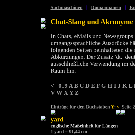
|
|
Suchmaschinen
Domainnamen
Em
Chat-Slang und Akronyme
In Chats, eMails und Newsgroups
umgangssprachliche Ausdrücke häu
folgenden Seiten beinhalteten die 
Abkürzungen. Der Zusatz 'dt.' deut
ausschließliche Verwendung im d
Raum hin.
<
0..9
A
B
C
D
E
F
G
H
I
J
K
L
V
W
X
Y
Z
Einträge für den Buchstaben
Y
:
<
Seite 2
yard
englische Maßeinheit für Längen
1 yard = 91,44 cm