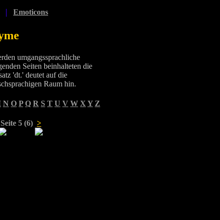
|
Emoticons
nyme
erden umgangssprachliche
enden Seiten beinhalteten die
z 'dt.' deutet auf die
schsprachigen Raum hin.
M
N
O
P
Q
R
S
T
U
V
W
X
Y
Z
Seite 5 (6)
>