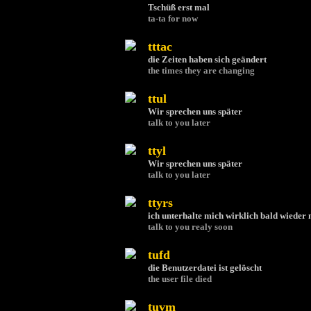
Tschüß erst mal
ta-ta for now
tttac
die Zeiten haben sich geändert
the times they are changing
ttul
Wir sprechen uns später
talk to you later
ttyl
Wir sprechen uns später
talk to you later
ttyrs
ich unterhalte mich wirklich bald wieder 
talk to you realy soon
tufd
die Benutzerdatei ist gelöscht
the user file died
tuvm