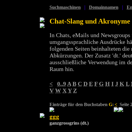
|
|
Suchmaschinen
Domainnamen
Em
Chat-Slang und Akronyme
In Chats, eMails und Newsgroups
umgangssprachliche Ausdrücke häu
folgenden Seiten beinhalteten die 
Abkürzungen. Der Zusatz 'dt.' deut
ausschließliche Verwendung im d
Raum hin.
<
0..9
A
B
C
D
E
F
G
H
I
J
K
L
V
W
X
Y
Z
Einträge für den Buchstaben
G
:
<
Seite 
ggg
ganzgrossgrins (dt.)