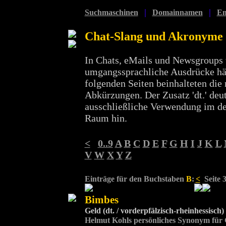
|
|
Suchmaschinen
Domainnamen
Em
Chat-Slang und Akronyme
In Chats, eMails und Newsgroups
umgangssprachliche Ausdrücke häu
folgenden Seiten beinhalteten die 
Abkürzungen. Der Zusatz 'dt.' deut
ausschließliche Verwendung im d
Raum hin.
<
0..9
A
B
C
D
E
F
G
H
I
J
K
L
V
W
X
Y
Z
Einträge für den Buchstaben
B
:
<
Seite 3
Bimbes
Geld (dt. / vorderpfälzisch-rheinhessisch)
Helmut Kohls persönliches Synonym für 