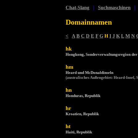
|
|
Chat-Slang
Suchmaschinen
Domainnamen
<
A
B
C
D
E
F
G
H
I
J
K
L
M
N
hk
Hongkong, Sonderverwaltungsregion der 
hm
Heard und McDonaldinseln
(australisches Außengebiet: Heard-Insel, 
hn
Honduras, Republik
hr
Kroatien, Republik
ht
Haiti, Republik