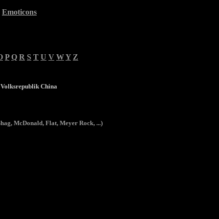
Emoticons
O
P
Q
R
S
T
U
V
W
Y
Z
Volksrepublik China
Shag, McDonald, Flat, Meyer Rock, ...)